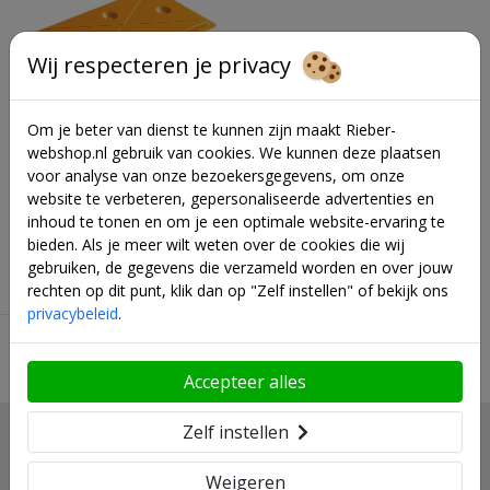
Wij respecteren je privacy
Om je beter van dienst te kunnen zijn maakt Rieber-
webshop.nl gebruik van cookies. We kunnen deze plaatsen
Rieber koelplaat - 1/1 GN -
voor analyse van onze bezoekersgegevens, om onze
oranje - 85022038
website te verbeteren, gepersonaliseerde advertenties en
Op aanvraag
inhoud te tonen en om je een optimale website-ervaring te
bieden. Als je meer wilt weten over de cookies die wij
€ 149,
58
gebruiken, de gegevens die verzameld worden en over jouw
Vergelijk product
rechten op dit punt, klik dan op "Zelf instellen" of bekijk ons
privacybeleid
.
Accepteer alles
Zelf instellen
Klantbeoordelingen
cijfer is gebaseerd op 752 beoordelingen
Weigeren