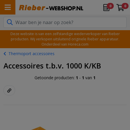
0
0
Deze website is van een zelfstandige wederverkoper van Rieber
producten. Wij verkopen uitsluitend originele Rieber apparatuur.
Onderdeel van Horeca.com
Thermoport accessoires
Accessoires t.b.v. 1000 K/KB
Getoonde producten:
1
-
1
van
1